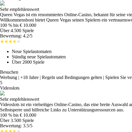
Sehr empfehlenswert
Queen Vegas ist ein renommiertes Online-Casino, bekannt für seine vie
Willkommensboni bietet Queen Vegas seinen Spielern ein vertrauenswü
100 % bis € 10.000
Über 4.500 Spiele
Bewertung: 4.2/5
Neue Spielautomaten
Ständig neue Spielautomaten
Über 2000 Spiele
Besuchen
Werbung | +18 Jahre | Regeln und Bedingungen gelten | Spielen Sie v
5
Videoslots
Sehr empfehlenswert
Videoslots ist ein vielseitiges Online-Casino, das eine breite Auswahl
Selbstsperre und hilfreiche Links zu Unterstützungsressourcen aus.
100 % bis € 10.000
Über 3.500 Spiele
Bewertung: 3.5/5