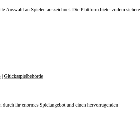
eite Auswahl an Spielen auszeichnet. Die Plattform bietet zudem sichere
e
|
Glücksspielbehörde
ich durch ihr enormes Spielangebot und einen hervorragenden