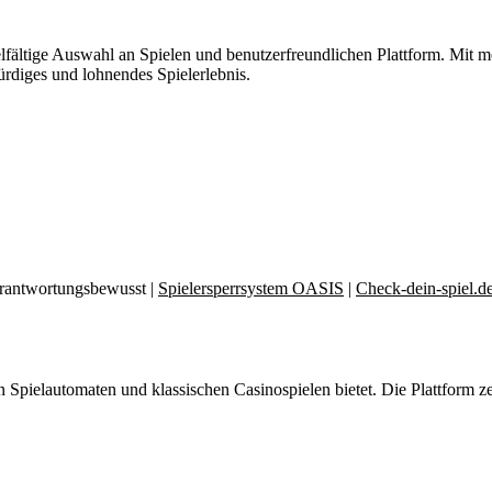
lfältige Auswahl an Spielen und benutzerfreundlichen Plattform. Mit m
rdiges und lohnendes Spielerlebnis.
erantwortungsbewusst |
Spielersperrsystem OASIS
|
Check-dein-spiel.d
 an Spielautomaten und klassischen Casinospielen bietet. Die Plattform