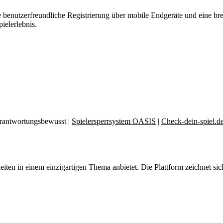
re benutzerfreundliche Registrierung über mobile Endgeräte und eine br
ielerlebnis.
erantwortungsbewusst |
Spielersperrsystem OASIS
|
Check-dein-spiel.d
keiten in einem einzigartigen Thema anbietet. Die Plattform zeichnet s