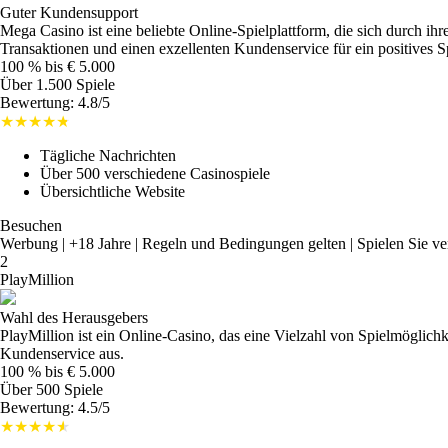
Guter Kundensupport
Mega Casino ist eine beliebte Online-Spielplattform, die sich durch ih
Transaktionen und einen exzellenten Kundenservice für ein positives Sp
100 % bis € 5.000
Über 1.500 Spiele
Bewertung: 4.8/5
Tägliche Nachrichten
Über 500 verschiedene Casinospiele
Übersichtliche Website
Besuchen
Werbung | +18 Jahre | Regeln und Bedingungen gelten | Spielen Sie v
2
PlayMillion
Wahl des Herausgebers
PlayMillion ist ein Online-Casino, das eine Vielzahl von Spielmöglich
Kundenservice aus.
100 % bis € 5.000
Über 500 Spiele
Bewertung: 4.5/5