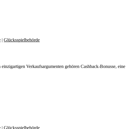
e
|
Glücksspielbehörde
den einzigartigen Verkaufsargumenten gehören Cashback-Bonusse, eine
e
|
Glücksspielbehörde