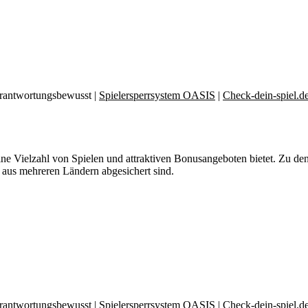
erantwortungsbewusst |
Spielersperrsystem OASIS
|
Check-dein-spiel.d
eine Vielzahl von Spielen und attraktiven Bonusangeboten bietet. Zu 
aus mehreren Ländern abgesichert sind.
erantwortungsbewusst |
Spielersperrsystem OASIS
|
Check-dein-spiel.d