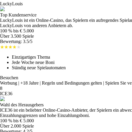
LuckyLouis
Top Kundenservice
LuckyLouis ist ein Online-Casino, das Spielern ein aufregendes Spiel
LuckyLouis von anderen Anbietern ab.
100 % bis € 5.000
Über 3.500 Spiele
Bewertung: 3.5/5
Einzigartiges Thema
Jede Woche neue Boni
Ständig neue Spielautomaten
Besuchen
Werbung | +18 Jahre | Regeln und Bedingungen gelten | Spielen Sie v
8
ICE36
Wahl des Herausgebers
ICE36 ist ein beliebter Online-Casino-Anbieter, der Spielern ein abwe
Einzahlungsgrenzen und hohe Einzahlungsboni.
100 % bis € 5.000
Über 2.000 Spiele
Bewertung: 4.2/5