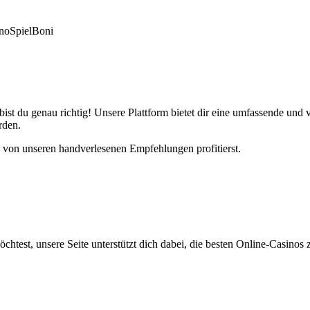
no
Spiel
Boni
t du genau richtig! Unsere Plattform bietet dir eine umfassende und v
rden.
u von unseren handverlesenen Empfehlungen profitierst.
öchtest, unsere Seite unterstützt dich dabei, die besten Online-Casino