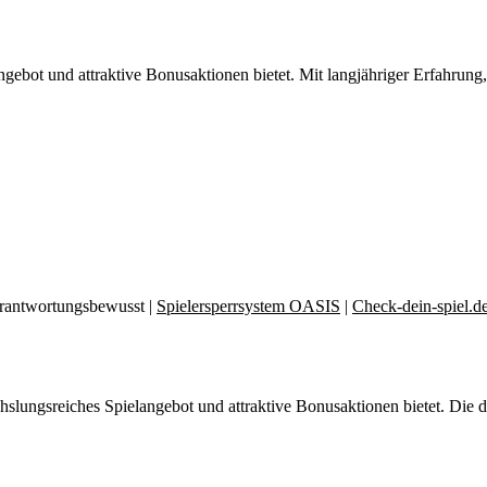
angebot und attraktive Bonusaktionen bietet. Mit langjähriger Erfahr
erantwortungsbewusst |
Spielersperrsystem OASIS
|
Check-dein-spiel.d
chslungsreiches Spielangebot und attraktive Bonusaktionen bietet. Die