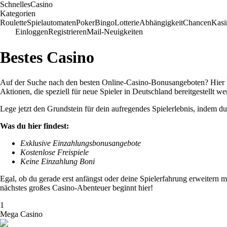
Schnelles
Casino
Kategorien
Roulette
Spielautomaten
Poker
Bingo
Lotterie
Abhängigkeit
Chancen
Kasi
Einloggen
Registrieren
Mail-Neuigkeiten
Bestes Casino
Auf der Suche nach den besten Online-Casino-Bonusangeboten? Hier bis
Aktionen, die speziell für neue Spieler in Deutschland bereitgestellt we
Lege jetzt den Grundstein für dein aufregendes Spielerlebnis, indem d
Was du hier findest:
Exklusive Einzahlungsbonusangebote
Kostenlose Freispiele
Keine Einzahlung Boni
Egal, ob du gerade erst anfängst oder deine Spielerfahrung erweitern m
nächstes großes Casino-Abenteuer beginnt hier!
1
Mega Casino